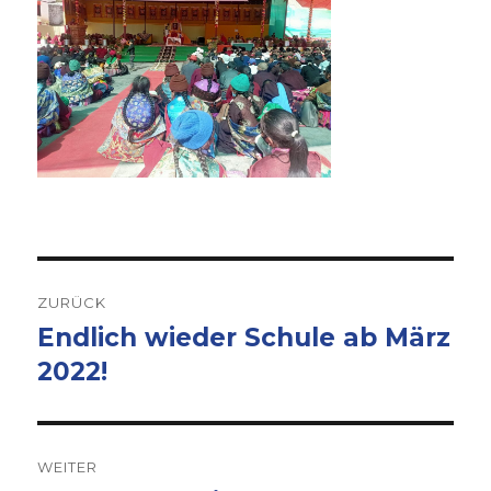
Beitrags-
ZURÜCK
Navigation
Endlich wieder Schule ab März
Vorheriger
Beitrag:
2022!
WEITER