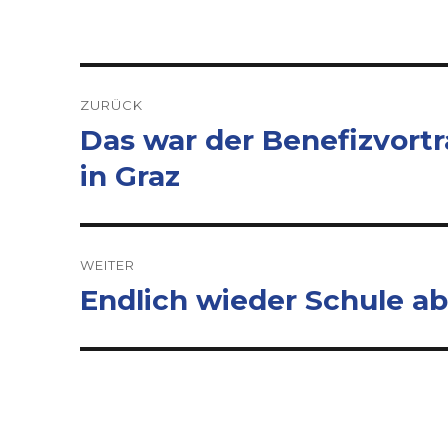
Beitrags-
ZURÜCK
Navigation
Das war der Benefizvortr
Vorheriger
Beitrag:
in Graz
WEITER
Endlich wieder Schule ab
Nächster
Beitrag: