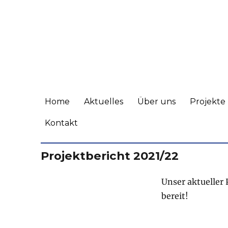
Friends of Lingshe
Bildungsprojekt im Himalaya
Home
Aktuelles
Über uns
Projekte
Kontakt
Projektbericht 2021/22
Unser aktueller 
bereit!